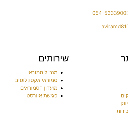
054-5333900
aviramd81
ר
שירותים
מנכ"ל סמוראי
סמוראי אקסקלוסיב
מועדון הסמוראים
ים
פגישת אוורסט
ווק
ירות