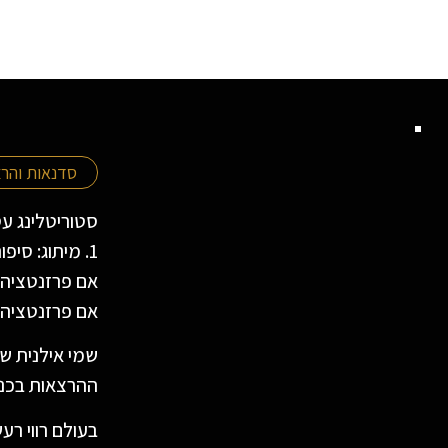
סדנאות והר
סטוריטלינג עס
1. מיתוג: סיפור מותג, לוגו, שפה ויזואלית 2. מצגת משקיעים / מצגת עסקית 3.בניית הרצאה כמשפך שיווקי
אם פרזנטציה ה
אם פרזנטציה ה
ההרצאות בכנסי
בעולם רווי ר