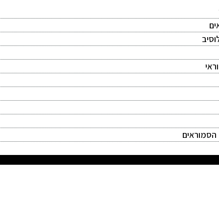
ים
וסיב
ראי
 הסמוראים