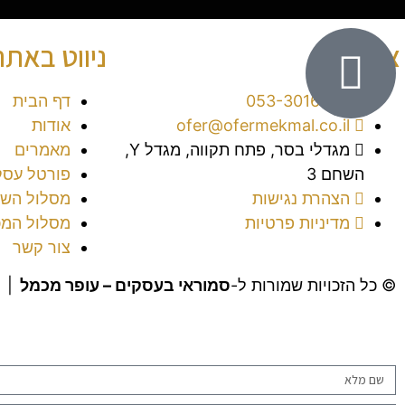
צור קשר
ניווט באתר
053-3016038⁩
דף הבית
ofer@ofermekmal.co.il
אודות
מגדלי בסר, פתח תקווה, מגדל Y,
מאמרים
השחם 3
פורטל עסק
הצהרת נגישות
מסלול השי
מדיניות פרטיות
מסלול המכ
צור קשר
© כל הזכויות שמורות ל-
סמוראי בעסקים – עופר מכמל
|