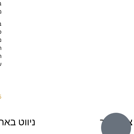
ב
מ
ב
פ
נ
ה
ה
ש
5
צור קשר
ניווט באת