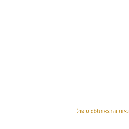
אות והרצאות
cbt טיפול