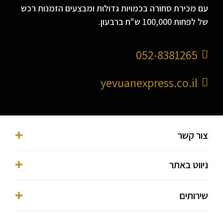
עם מכירת סחורה בכמויות גדולות ומבצעים הזמנות רכש
של לפחות 100,000 ש"ח ברבעון.
052-8381265
yevuanexpress.co.il
צור קשר
053-3016038⁩
ניווט באתר
ofer@ofermekmal.co.il
מגדלי בסר, פתח תקווה, מגדל Y, השחם 3
דף הבית
שירותים
הצהרת נגישות
אודות
מדיניות פרטיות
מאמרים