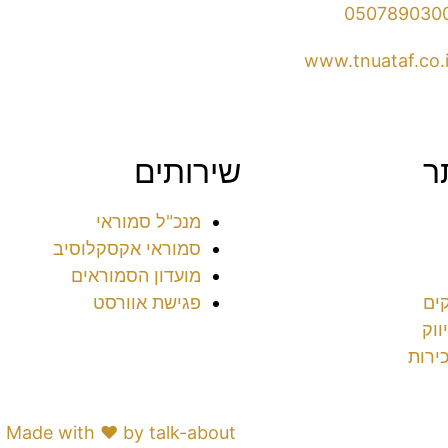
050789030
www.tnuataf.co.i
ר
שירותים
מנכ"ל סמוראי
סמוראי אקסקלוסיב
מועדון הסמוראים
ים
פגישת אוורסט
ווק
ירות
הצהרת נגישות
Made with ♥️ by talk-about