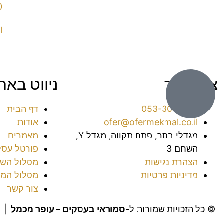
0
l
צור קשר
ניווט באת
053-3016038⁩
דף הבית
ofer@ofermekmal.co.il
אודות
מגדלי בסר, פתח תקווה, מגדל Y,
מאמרים
השחם 3
פורטל עסק
הצהרת נגישות
מסלול השי
מדיניות פרטיות
מסלול המכ
צור קשר
© כל הזכויות שמורות ל-
סמוראי בעסקים – עופר מכמל
|