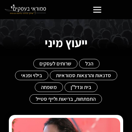
פורטל בעלי העסקים הסמוראים
ייעוץ מיני
הכל
שרותים לעסקים
סדנאות והרצאות סמוראיות
בילוי ופנאי
בית ונדל"ן
משפחה
התפתחות, בריאות ולייף סטייל