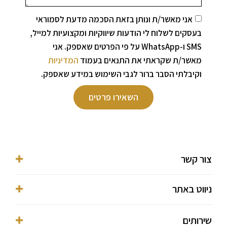
אני מאשר/ת ונותן בזאת הסכמה מדעת לסמוראי
בעסקים לשלוח לי הודעות שיווקיות ומקצועיות למייל,
SMS ו-WhatsApp על פי הפרטים שאספק. אני
מאשר/ת שקראתי את התנאים בעמוד
המדיניות
וקיבלתי הסבר ברור לגבי השימוש במידע שאספק.
השאירו פרטים
צור קשר
053-3016038⁩
ניווט באתר
ofer@ofermekmal.co.il
מגדלי בסר, פתח תקווה, מגדל Y, השחם 3
דף הבית
שירותים