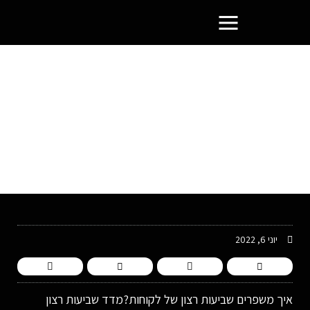
פורטל בעלי העסקים הסמוראים
יוני 6, 2022
איך משפרים שביעות רצון של לקוחות?מדד שביעות רצון