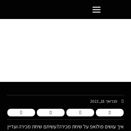
פורטל בעלי העסקים הסמוראים
פברואר 18, 2022
איך עושים פולואפ על שיחת מכירה?עשיתם שיחת מכירה ועדיין