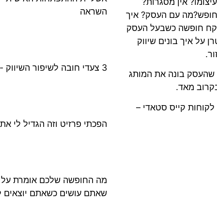
צומו? אין מסגרות?
השראה
וחופש?מה עם העסק? איך
וקח חופשה כשבעל העסק
 על איך בונים שיווק
ר.
3 צעדי חובה לשיפור השיווק - איך הופכים שיווק מעיק ליעיל
א שהעסק בונה את המותג
קרוב מאד.
לקוחות קייס סטאדי –
הפכתי פרזיט וזה הגדיל לי את 
מה החופשה שלכם אומרת על ה
שאתם עושים כשאתם יוצאים ל