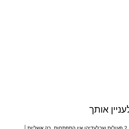
ניין אותך
אשליית ההתפתחות האישית - 2 פעולות שבלעדיהן אין התפתחות, רק אשליות |