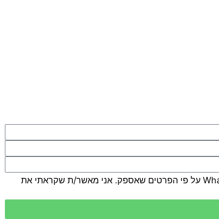
אני מאשר/ת ונותן בזאת הסכמה מדעת לסמוראי בעסקים לשלוח לי הודעות שיווקיות ומקצועיות למייל, SMS ו-WhatsApp על פי הפרטים שאספק. אני מאשר/ת שקראתי את