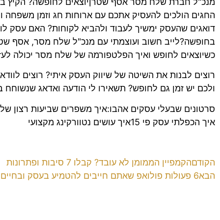
מנכ"ל חברת שלח מסר אסף שטרןיוצאים לחופשה? הקיץ בעי
החגים הולכים להעסיק אתכם עם ארוחות חג וזמן משפחה 
דואגים שהעסק ימשיך לעבוד ולהביא לקוחות? האם עסק ל
בחופשה?לייב חשוב ועוצמתי עם מנכ"ל שלח מסר, אסף שטרן
כשיוצאים לחופש ואיך הפלטפורמה של שלח מסר יכולה לעזו
רוצים לבנות את השיטה של שיווק העסק איתי? רוצים לווד
ולכם יש זמן גם לחופש? תשאירו לי הודעה ואדאג שנשוחח ב
סרטונים שבעלי עסקים אהבו:איך משפרים שביעות רצון של 
איך הכפלתי עסק פי 15איך עושים נטוורקינג מקצועי
הקודם
הקמפיין הממומן לא עובד? קבלו 7 סיבות ופתרונות
הבא
6 פעולות פולואפ שאתם חייבים להטמיע בעסק ובחיים