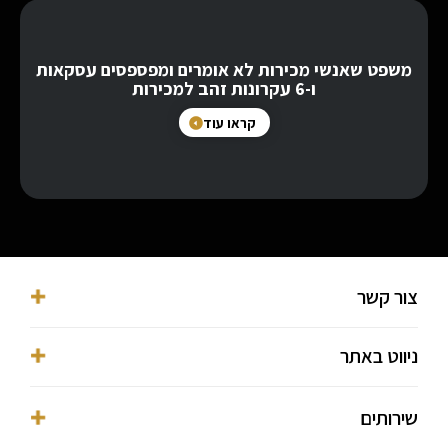
משפט שאנשי מכירות לא אומרים ומפספסים עסקאות
ו-6 עקרונות זהב למכירות
קראו עוד
צור קשר
053-3016038⁩
ניווט באתר
ofer@ofermekmal.co.il
מגדלי בסר, פתח תקווה, מגדל Y, השחם 3
דף הבית
שירותים
הצהרת נגישות
אודות