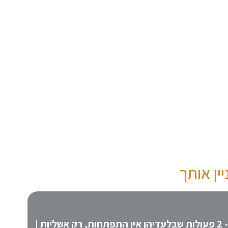
ין אותך
אשליית ההתפתחות האישית - 2 פעולות שבלעדיהן אין התפתחות, רק אשליות |