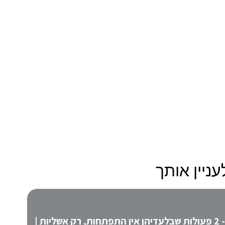
ניין אותך
אשליית ההתפתחות האישית - 2 פעולות שבלעדיהן אין התפתחות, רק אשליות |