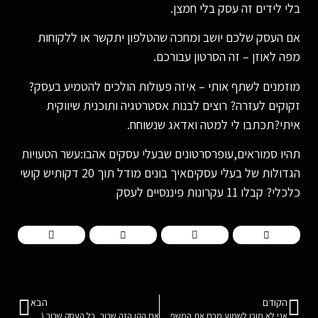
בלי לידים זה עסק בלי חמצן.
אם העסק שלכם יושב ומחכה שהטלפון יתקשר או ללקוחות
מפה לאוזן – זה הסרטון עבורכם.
מוזמנים לשתף אותי – איזה פעולות הולכים להטמיע בעסק?
זקוקים לעזרה? רוצים לבנות אסטרטגיה ותוכנית שיווקית
איתי?תכתבו לי למטה ואדאג שנשוחח.
תהיו סמוראים,עופרסרטונים שבעלי עסקים אהבו:עשר הטעויות
הגדולות של בעלי עסקיםאיך בונים מודל תוך 20 דקותיש קושי
כלכלי? קבלו 11 עקרונות פיננסיים לעסק
הקודם
הבא
אני לא מוכן לשמוע מכם את המשפט הזה. בטח לא בזמן מלחמה, לא אחרי חרבות ברזל. אין לנו את הזכות להגיד אותו
אם הקו הזה שבור, כל העסק שבור (7 פעולות ליישר את הקו הכי חשוב בעסק