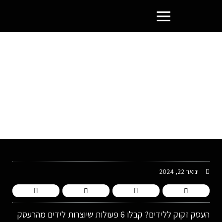
פורטל בעלי העסקים הסמוראים
ינואר 22, 2024
העסק זקוק ללידים? קבלו 6 פעולות שיוצרות לידים מהרעסק