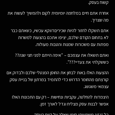
קשוח בעסק.
אחרת אתם חיים במלחמה יומיומית לקום ולהמשיך לעשות את
מה שצריך.
אתם תשקלו לחזור להיות שכיריםדווקא עכשיו, כשאתם כבר
לא בתחום הקודם שלכם, יציפו אתכם בהצעות למשרות
מפתות עם משכורות שמנות והטבות מעולות.
ואתם תשאלו את עצמכם – "איפה הייתם לפני חצי שנה??
כששקלתי את צעדיי???".
ההצעות האלו באות לבחון את החוסן המנטלי שלכם ולבדוק אם
קורצתם מהחומר הדרוש כדי להתמיד במרתון של בניית עסק
עצמאי משגשג.
היצמדות להחלטה, עקביות ונחישות – רק עם התכונות האלו
אפשר לבנות עסק מצליח וגדל לאורך זמן.
כל זגזוג משמעותו סימן שאלה על קיום העסק.