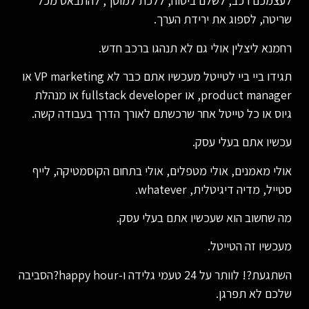
לעצמכם רכב, לשלם ביטוח, ללכת למוסך, להתבאס מכל
שריטה, לספוג את ירידת הערך.
רחמנא ליצלין אולי גם לא תנהגו ברכב חדש.
תגידו ביי ביי לטייטל מעכשיו אתם כבר לא VP marketing או
product manager, או fullstack developer או מנהלת
גיוס או כל טייטל אחר שרכשתם לאורך הדרך בעבודה קשה.
עכשיו אתם בעלי עסק.
אולי מאמנים, אולי מטפלים, אולי בתחום הקוסמטיקה, לייף
סטייל, מדיה דיגיטלית, whatever.
מה שחשוב הוא שעכשיו אתם בעלי עסק.
מעכשיו זה הטייטל.
השתגעת?! לוותר על 24 טעמי גלידה ו-happy hour?הסביבה
שלכם לא תפרגן.