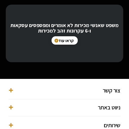
משפט שאנשי מכירות לא אומרים ומפספסים עסקאות
ו-6 עקרונות זהב למכירות
קראו עוד
צור קשר
053-3016038⁩
ניווט באתר
ofer@ofermekmal.co.il
מגדלי בסר, פתח תקווה, מגדל Y, השחם 3
דף הבית
שירותים