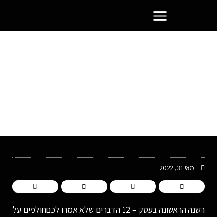
פורטל בעלי העסקים הסמוראים
מאי 31, 2022
השנה הראשונה בעסק – 12 הדברים שלא אמרו לכםחולמים על