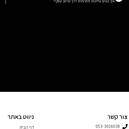
איך בונים עליונות תחרותית דרך מרחב עסקי?
צור קשר
ניווט באתר
053-3016038⁩
דף הבית