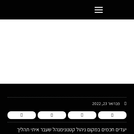
פורטל בעלי העסקים הסמוראים
יעדים חכמים במקום ניהול
קטנוני
פברואר 23, 2022
יעדים חכמים במקום ניהול קטנונימנהל שעבר איתי תהליך