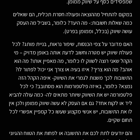
שמפסידים כסף על שיווק ממומן.
במקום להתחיל מההוצאה ופעולה חסרת תכלית, הם שואלים
כמה שאלות חשובות:- מה היעד? כלומר, בשביל מה העסק
עושה שיווק (בכלל, וממומן בפרט).
האם מדובר על צפי הכנסות, שיפור נראות, בניית מותג? לכל
פעולת שיווק יש מטרה וחשוב לדעת אותה באופן מדויק – מי
הקהל שאני רוצה לשווק לו כלומר, מה מאפיין אותו? מה הוא
אוהב? מה הוא צריך? איזו בעיה או צורך אני יכול לפתור לו?
התשובות לכך משנות לגמרי את השיווק- איפה הקהל הזה
נמצא? כלומר, באיזה פלטפורמות הוא מסתובב? כי לכל
פלטפורמה יש את השיווק שיותר מתאים לה- כמה עולה להביא
ליד או לקוח אחד? גם אם העסק לא עשה שיווק ממומן ולכן אין
לו את התשובות, יש אנשי מקצוע שעשו כל קמפיין אפשרי לכל
תחום שקיים.
והם יודעים לתת לכם את התשובה או לפחות את הטווח ההגיוני