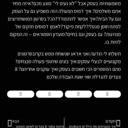
משמעותיות בעסק אבל "לא נעים לי" מונע מכם?איזה מחיר
אתם משלמים? איך דפוס הפעולה הזה משפיע גם על העסק
וגם על הבית?איך אפשר להתמודד?הכל בסרטון המושחזרוצים
לפתח חוסן מנטלי?לקחת פיקוד?לאמץ דפוסים חזקים של
מנהיגות? גם בעסק וגם בחיים?מועדון הסמוראים – זה המקום
להיות בו.
תשלחו לי הודעה ואני אדאג שנשוחח ממש בקרובסרטונים
מקצועיים לבעלי עסקים:איך בונים שיתופי פעולה מנצחים?
מהם המספרים הכי חשובים בעסק ואיך עוקבים אחריהם? 8
צעדים להגדלת שווי שעת העבודה שלכם
הקודם
הבא
איך מעצימים את הילדים והעסקים שלכם?
פיתוח עסקי: 8 צעדים לשיווק ממומן מושחז