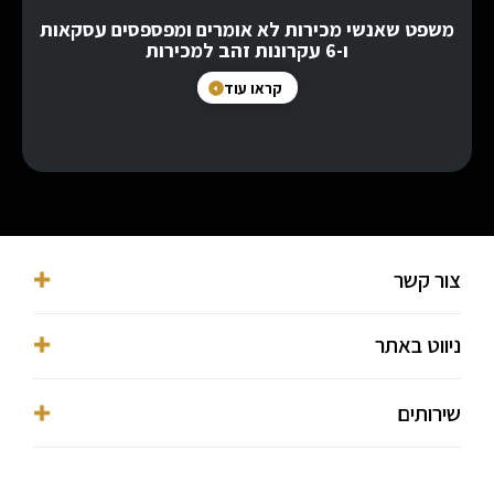
משפט שאנשי מכירות לא אומרים ומפספסים עסקאות
ו-6 עקרונות זהב למכירות
קראו עוד
צור קשר
053-3016038⁩
ניווט באתר
ofer@ofermekmal.co.il
מגדלי בסר, פתח תקווה, מגדל Y, השחם 3
דף הבית
שירותים
הצהרת נגישות
אודות
מדיניות פרטיות
מאמרים
מנכ"ל סמוראי