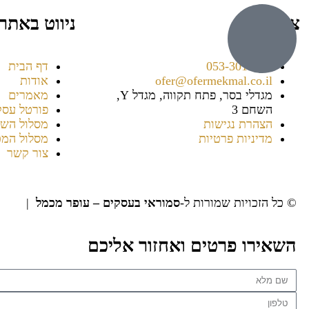
צור קשר
ניווט באתר
053-3016038⁩
דף הבית
ofer@ofermekmal.co.il
אודות
מגדלי בסר, פתח תקווה, מגדל Y,
מאמרים
השחם 3
פורטל עסק
הצהרת נגישות
מסלול השי
מדיניות פרטיות
מסלול המכ
צור קשר
© כל הזכויות שמורות ל-
סמוראי בעסקים – עופר מכמל
|
הצהר
השאירו פרטים ואחזור אליכם