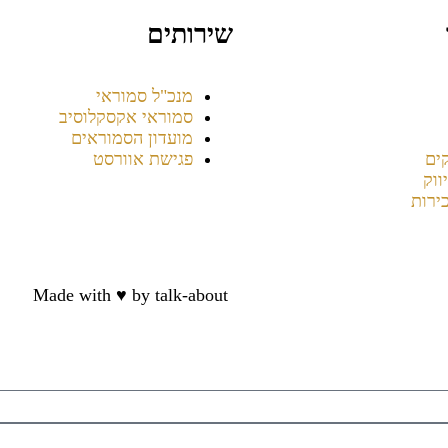
שירותים
מנכ"ל סמוראי
סמוראי אקסקלוסיב
מועדון הסמוראים
ים
פגישת אוורסט
ווק
ירות
ת נגישות
Made with ♥️ by talk-about