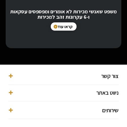
משפט שאנשי מכירות לא אומרים ומפספסים עסקאות
ו-6 עקרונות זהב למכירות
קראו עוד
צור קשר
053-3016038⁩
ניווט באתר
ofer@ofermekmal.co.il
מגדלי בסר, פתח תקווה, מגדל Y, השחם 3
דף הבית
שירותים
הצהרת נגישות
אודות
מדיניות פרטיות
מאמרים
מנכ"ל סמוראי