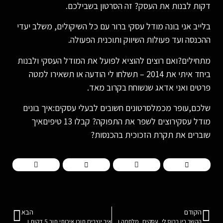
דקות לבנות את העסק? זה הסרטון בשבילכם.
בלייב אני בונה מודל עסקי ברור עם כל השיקולים, משלב יעדי
ההכנסה ועד פעולות השיווק ותוכנית הפעולה.
מתחילים?ואם רוצים להוציא לפועל את המודל העסקי ולבנות
ביחד איתי את 2014 – תשלחו לי הודעה או תשאירו למטה
פרטים ואני אדאג שנשוחח בקרוב מאד.
שלכם,עופר מכמלסרטונים חשובים לבעלי עסקים:איך בונים
מודל עסקירוצים לשפר את התפוקה? קבלו 13 טיפיםאיך
שוברים את תקרת הזכוכית בהכנסות?
הקודם
הבא
הקשר בין ברוס לי, עסקים, מלחמה ועצי אלון – 6 צעדים קריטיים לעסק שלכם
איך יוצרים תוכן איכותי תוך 5 דקות וכמה פעמים שרק רוצים?