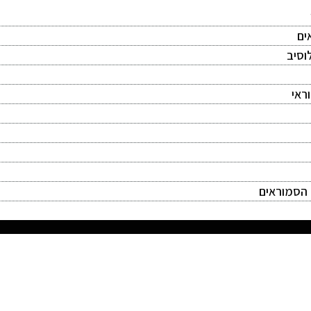
ים
וסיב
ראי
 הסמוראים