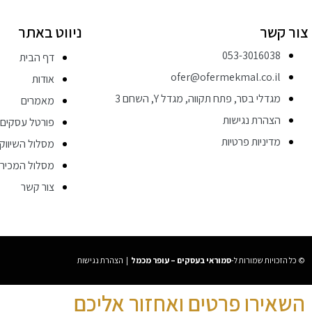
צור קשר
ניווט באתר
053-3016038⁩
דף הבית
ofer@ofermekmal.co.il
אודות
מגדלי בסר, פתח תקווה, מגדל Y, השחם 3
מאמרים
הצהרת נגישות
פורטל עסקים
מדיניות פרטיות
מסלול השיווק
מסלול המכירו
צור קשר
© כל הזכויות שמורות ל-
סמוראי בעסקים – עופר מכמל
|
הצהרת נגישות
השאירו פרטים ואחזור אליכם