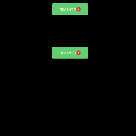
קראו עוד
משפט שאנשי מכירות לא אומרים ומפספסים
עסקאות ו-6 עקרונות זהב למכירות
קראו עוד