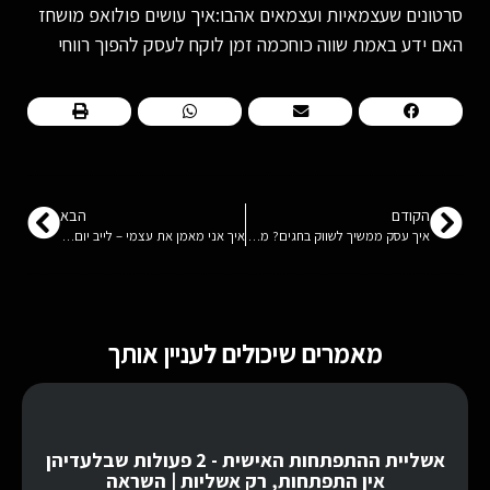
סרטונים שעצמאיות ועצמאים אהבו:איך עושים פולואפ מושחז
האם ידע באמת שווה כוחכמה זמן לוקח לעסק להפוך רווחי
הקודם
הבא
איך עסק ממשיך לשווק בחגים? מה לעשות ואיך טכנולוגיה עוזרת? ראיון לייב עם מנכ"ל חברת שלח מסר אסף שטרן
איך אני מאמן את עצמי – לייב יום הולדת + סקופ אישי
מאמרים שיכולים לעניין אותך
אשליית ההתפתחות האישית - 2 פעולות שבלעדיהן
אין התפתחות, רק אשליות | השראה