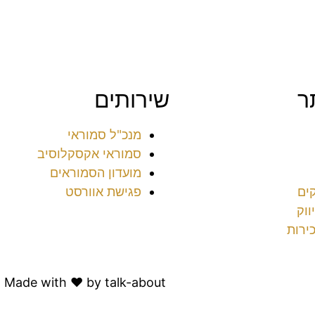
ר
שירותים
מנכ"ל סמוראי
סמוראי אקסקלוסיב
מועדון הסמוראים
ים
פגישת אוורסט
ווק
ירות
הצהרת נגישות
Made with ♥️ by talk-about