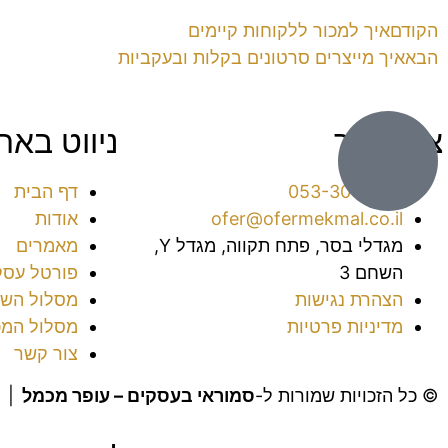
הקודם
איך למכור ללקוחות קיימים
הבא
איך מייצרים סרטונים בקלות ובעקביות
צור קשר
ניווט באת
053-3016038⁩
דף הבית
ofer@ofermekmal.co.il
אודות
מגדלי בסר, פתח תקווה, מגדל Y,
מאמרים
השחם 3
פורטל עסק
הצהרת נגישות
מסלול השי
מדיניות פרטיות
מסלול המכ
צור קשר
© כל הזכויות שמורות ל-
סמוראי בעסקים – עופר מכמל
|