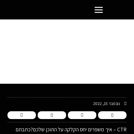
פורטל בעלי העסקים הסמוראים
נובמבר 15, 2022
CTR – איך משפרים יחס הקלקה על התוכן שלכם?כתבתם