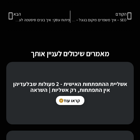
הקודם
הבא
SEO – איך משפרים מיקום בגוגל – שיווק אורגני בעזרת 3 טקטיקות פשוטות
פיתוח עסקי: איך בונים סיסטמה לעסק? איך יוצאים לחופש מבלי "לדפוק" את העסק? איך משפרים ביצועים בעסק?
מאמרים שיכולים לעניין אותך
אשליית ההתפתחות האישית - 2 פעולות שבלעדיהן
אין התפתחות, רק אשליות | השראה
קראו עוד