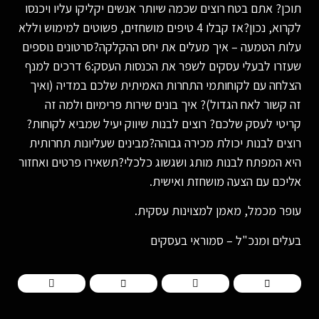
תוכן? אתם בטח רוצים שכמה שיותר אנשים יקליקו עליו ויכנסו
לקרוא, נכון?אז קבלו 4 טיפים מושחזים, פשוטים למימוש וללא
עלות הטמעה – איך מעלים את יחס ההקלקה?סרטונים נוספים
שעזרו לבעלי עסקים לשפר את הכנסות העסק:6 דרכים למנף
הצלחה עם לקוחותמי התחרות האמיתית שלכם במדיה (ואיך
זה קשור לאח הגדול)? איך בונים שירות פרימיום ולמה זה
קריטי לעסק שלכם? רוצים לבנות שיווק יעיל שמביא לקוחות?
רוצים לבנות יכולת מכירה גבוהה?מבינים שעליונות תחרותית
היא המפתח לבנות מותג ושגשוג כלכלי?תשאירו פרטים ואחזור
אליכם עם הצעה מושחזת ואישית.
עופר מכמל, מאמן למצוינות עסקית.
בעלים ומנכ"ל – סמוראי בעסקים