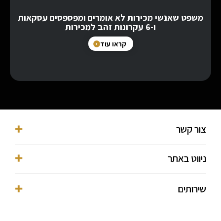
משפט שאנשי מכירות לא אומרים ומפספסים עסקאות
ו-6 עקרונות זהב למכירות
קראו עוד
צור קשר
053-3016038⁩
ניווט באתר
ofer@ofermekmal.co.il
מגדלי בסר, פתח תקווה, מגדל Y, השחם 3
דף הבית
שירותים
הצהרת נגישות
אודות
מדיניות פרטיות
מאמרים
מנכ"ל סמוראי